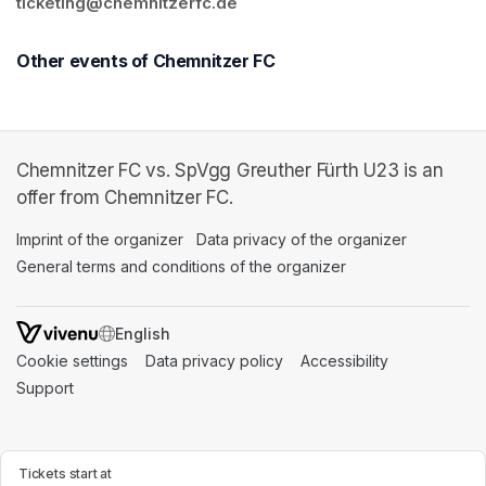
ticketing@chemnitzerfc.de
Other events of Chemnitzer FC
Chemnitzer FC vs. SpVgg Greuther Fürth U23 is an
offer from Chemnitzer FC.
Imprint of the organizer
(opens in a new tab)
Data privacy of the organizer
(opens in 
General terms and conditions of the organizer
(opens in a new ta
SWITCH LANGUAGE
Cookie settings
(opens in a new tab)
Data privacy policy
(opens in a new tab)
Accessibility
(opens in a n
Support
(opens in a new tab)
Tickets start at